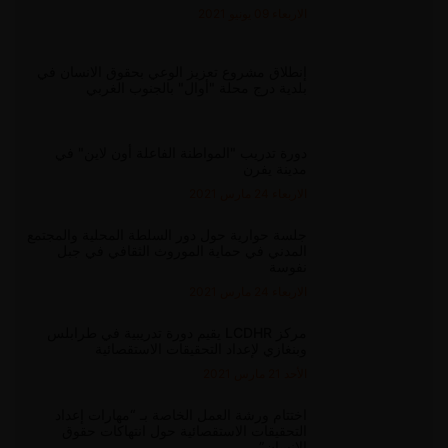
الاربعاء 09 يونيو 2021
إنطلاق مشروع تعزيز الوعي بحقوق الانسان في
بلدية درج محلة "أوال" بالجنوب الغربي
دورة تدريب "المواطنة الفاعلة أون لاين" في
مدينة يفرن
الاربعاء 24 مارس 2021
جلسة حوارية حول دور السلطة المحلية والمجتمع
المدني في حماية الموروث الثقافي في جبل
نفوسة
الاربعاء 24 مارس 2021
مركز LCDHR يقيم دورة تدريبية في طرابلس
وبنغازي لإعداد التحقيقات الاستقصائية
الأحد 21 مارس 2021
اختتام ورشة العمل الخاصة بـ “مهارات إعداد
التحقيقات الاستقصائية حول انتهاكات حقوق
الإنسان”