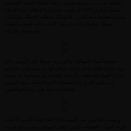
المياه" شرعت مجموعة شباب رابطة الحَطيّة للعمل التطوعي
بمدينة أوباري (967 كم جنوب طرابلس) لإطلاق حملة لإصلاح
وصيانة خطوط مياه الشرب المتهالكة بمنطقة الحطيّة وبإمكانات
بسيطة وبطرق بدائية في ظل الغياب التام للجهات المعنية
والمسؤولة بالدولة.
خطوط المياه المتهالكة والتي يزيد عمرها على الأربعين عاما
دون صيانة فعلية تذكر، جعلت سكان أوباري يتساءلون عما يمنع
شركة المياه والسلطات المحلية الاهتمام بها وصيانتها، ما تسبب
في تكوين البرك والمستنقعات التي اختلطت بمياه الشرب
وانعكست سلبا على صحة المواطنين.
وبحسب القائمين على الحملة فإن إصلاح هذه الأنابيب لا يكلف
خزينة الجهات المختصة الكثير، ليبقى المواطن وحده يدفع ضريبة