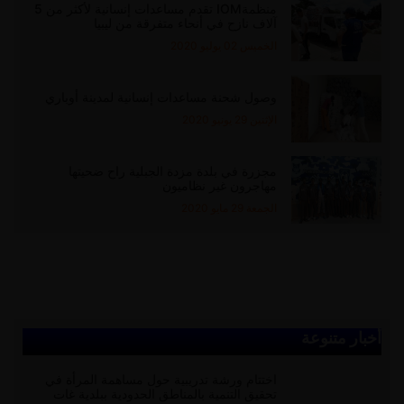
منظمةIOM تقدم مساعدات إنسانية لأكثر من 5
آلاف نازح في أنحاء متفرقة من ليبيا
الخميس 02 يوليو 2020
وصول شحنة مساعدات إنسانية لمدينة أوباري
الإثنين 29 يونيو 2020
مجزرة في بلدة مزدة الجبلية راح ضحيتها
مهاجرون غير نظاميون
الجمعة 29 مايو 2020
أخبار متنوعة
اختتام ورشة تدريبية حول مساهمة المرأة في
تحقيق التنمية بالمناطق الحدودية ببلدية غات