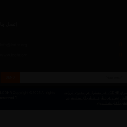
إتصل بنا
info@lcdhr.org
www.lcdhr.org
موقع LCDHR غير مسئول عن محتوى الروابط
2026 All rights
LCDHR Copyright ©
الخارجية أو عن تطبيق خاطئ لأى معلومة يتم
reserved
نشرها على هذا الموقع