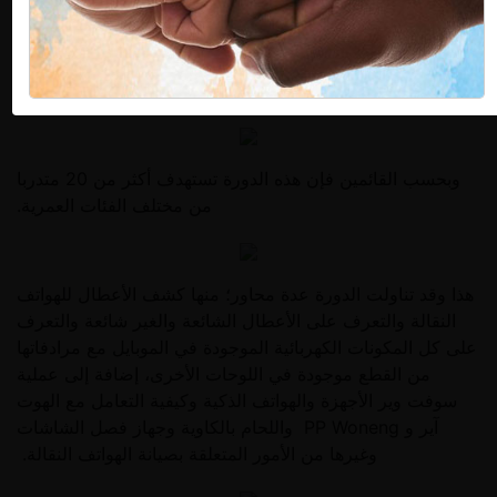
الحرفة وصقل المواهب نظمت مؤسسة أفرا للسلم الاجتماعي
بنالوت (272 كم جنوب غرب طرابلس) الدورة التدريبية الأولى
في مجال صيانة الهاتف النقال وذلك بالتعاون مع مركز تك
للتقنية والتدريب.
وبحسب القائمين فإن هذه الدورة تستهدف أكثر من 20 متدربا
من مختلف الفئات العمرية.
هذا وقد تناولت الدورة عدة محاور؛ منها كشف الأعطال للهواتف
النقالة والتعرف على الأعطال الشائعة والغير شائعة والتعرف
على كل المكونات الكهربائية الموجودة في الموبايل مع مرادفاتها
من القطع موجودة في اللوحات الأخرى، إضافة إلى عملية
سوفت وير الأجهزة والهواتف الذكية وكيفية التعامل مع الهوت
آير و PP Woneng واللحام بالكاوية وجهاز فصل الشاشات
وغيرها من الأمور المتعلقة بصيانة الهواتف النقالة.