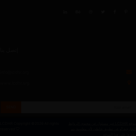
إتصل بنا
info@lcdhr.org
www.lcdhr.org
موقع LCDHR غير مسئول عن محتوى الروابط
2026 All rights
LCDHR Copyright ©
الخارجية أو عن تطبيق خاطئ لأى معلومة يتم
reserved
نشرها على هذا الموقع