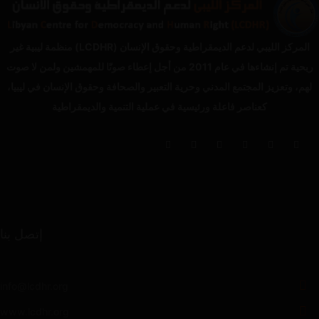
المركز الليبي لدعم الديمقراطية وحقوق الإنسان (LCDHR) منظمة ليبية غير
ربحية تم إنشاءها في عام 2011 من أجل إعطاء صوتًا للمهمشين ولمن لا صوت
لهم، وتعزيز المجتمع المدني وحرية التعبير والصحافة وحقوق الإنسان في ليبيا،
كعناصر فاعلة ورئيسية في عملية التنمية والديمقراطية
إتصل بنا
info@lcdhr.org
www.lcdhr.org