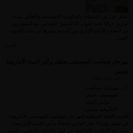
تم اختراق الموقع من قبل
الحق المبين تم اختراق
أطلق عدد من النشطاء والمكونات الاجتماعية والأهالي بمدينة
أوباري حراكا تحت عنوان "لا للتمييز" للتضامن مع المتضررين
الموقع من قبل الحق المبين
من أصحاب الرقم الإداري من المدنية وغيرها من مدن الجنوب
الليبي.
تم اختراق الموقع من قبل
للمزيد
الحق المبي
مهرجان توماست للموسيقى يحتفل برأس السنة الأمازيغية
بتونس
الإثنين 13 يناير 2020
أقامت اللجنة المنظمة لمهرجان توماست للموسيقى الأمازيغية
في تونس يوم 13 يناير الجاري إحتفالا برأس السنة الأمازيغية
بمشاركة الجاليات الأمازيغية في ليبيا والجزائر والمغرب والنيجر