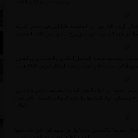
ومدرسة غريان لكرة القدم.
تقبال الزوار القادمين من العاصمة طرابلس في مدخل المدينة
يرا عن هذه المبادرة التي تبرز روح التعاون بين فئات المجتمع.
ب طرابلس) شرعت مؤسسة نفوسة للتواصل الثقافي والاجتماعي وبالتعاون
أهالي مدينة جادو حملة واسعة النطاق لغرس 500 شتلة.
رس العديد من أنواع أشجار الغابة المختلفة، لتكون فائدة في
اء يستظلون بها، فيما تتواصل هذه الحملات لتشمل باقي مدن
البلاد.
أشجار مصانعاً للأكسجين بحد ذاتها، ما يسهم في خلق بيئة يعمها
الهواء الطلق وتخلو من التلوث البيئي.