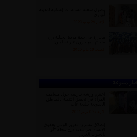
وصول شحنة مساعدات إنسانية لمدينة
أوباري
الإثنين 29 يونيو 2020
مجزرة في بلدة مزدة الجبلية راح
ضحيتها مهاجرون غير نظاميون
الجمعة 29 مايو 2020
بار متنوعة
اختتام ورشة تدريبية حول مساهمة
المرأة في تحقيق التنمية بالمناطق
الحدودية ببلدية غات
الاربعاء 09 يونيو 2021
إنطلاق مشروع تعزيز الوعي بحقوق
الانسان في بلدية درج محلة "أوال"
بالجنوب الغربي