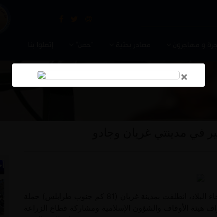
رة و مهاجرون
مصادر بحثية
"حصن"
إتصلوا بنا
×
ر في مدينتي غريان وجادو
أخ
مع بداية موسم التشجير والحملات في كافة أنحاء البلاد، انطلقت بمدينة غريان (81 كم جنوب طرابلس) حملة
 هيئة الأوقاف والشؤون الإسلامية ومشاركة قطاع الزراعة