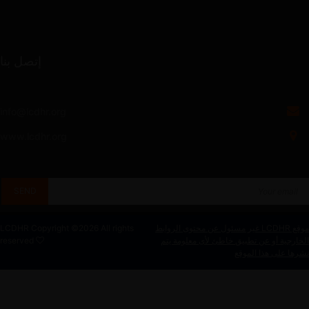
إتصل بنا
info@lcdhr.org
www.lcdhr.org
موقع LCDHR غير مسئول عن محتوى الروابط
2026 All rights
LCDHR Copyright ©
الخارجية أو عن تطبيق خاطئ لأى معلومة يتم
reserved
نشرها على هذا الموقع