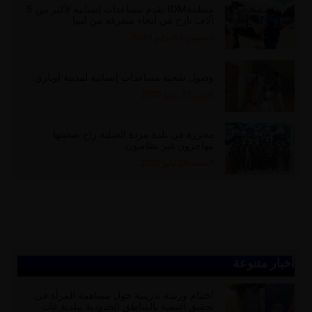
منظمةIOM تقدم مساعدات إنسانية لأكثر من 5
آلاف نازح في أنحاء متفرقة من ليبيا
الخميس 02 يوليو 2020
وصول شحنة مساعدات إنسانية لمدينة أوباري
الإثنين 29 يونيو 2020
مجزرة في بلدة مزدة الجبلية راح ضحيتها
مهاجرون غير نظاميون
الجمعة 29 مايو 2020
أخبار متنوعة
اختتام ورشة تدريبية حول مساهمة المرأة في
تحقيق التنمية بالمناطق الحدودية ببلدية غات