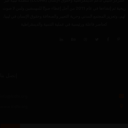
المركز الليبي لدعم الديمقراطية وحقوق الإنسان (LCDHR) منظمة ليبية غير
ربحية تم إنشاءها في عام 2011 من أجل إعطاء صوتًا للمهمشين ولمن لا صوت
لهم، وتعزيز المجتمع المدني وحرية التعبير والصحافة وحقوق الإنسان في ليبيا،
كعناصر فاعلة ورئيسية في عملية التنمية والديمقراطية
إتصل بنا
info@lcdhr.org
www.lcdhr.org