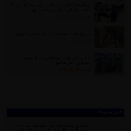
منظمةIOM تقدم مساعدات إنسانية لأكثر من 5
آلاف نازح في أنحاء متفرقة من ليبيا
الخميس 02 يوليو 2020
وصول شحنة مساعدات إنسانية لمدينة أوباري
الإثنين 29 يونيو 2020
مجزرة في بلدة مزدة الجبلية راح ضحيتها
مهاجرون غير نظاميون
الجمعة 29 مايو 2020
أخبار متنوعة
اختتام ورشة تدريبية حول مساهمة المرأة في
تحقيق التنمية بالمناطق الحدودية ببلدية غات