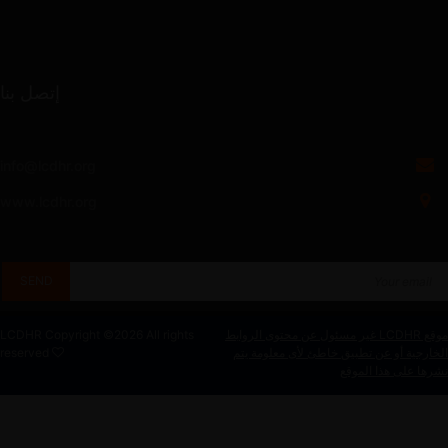
إتصل بنا
info@lcdhr.org
www.lcdhr.org
موقع LCDHR غير مسئول عن محتوى الروابط
2026 All rights
LCDHR Copyright ©
الخارجية أو عن تطبيق خاطئ لأى معلومة يتم
reserved
نشرها على هذا الموقع