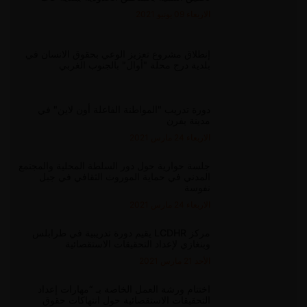
الاربعاء 09 يونيو 2021
إنطلاق مشروع تعزيز الوعي بحقوق الانسان في
بلدية درج محلة "أوال" بالجنوب الغربي
دورة تدريب "المواطنة الفاعلة أون لاين" في
مدينة يفرن
الاربعاء 24 مارس 2021
جلسة حوارية حول دور السلطة المحلية والمجتمع
المدني في حماية الموروث الثقافي في جبل
نفوسة
الاربعاء 24 مارس 2021
مركز LCDHR يقيم دورة تدريبية في طرابلس
وبنغازي لإعداد التحقيقات الاستقصائية
الأحد 21 مارس 2021
اختتام ورشة العمل الخاصة بـ “مهارات إعداد
التحقيقات الاستقصائية حول انتهاكات حقوق