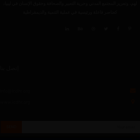
لهم، وتعزيز المجتمع المدني وحرية التعبير والصحافة وحقوق الإنسان في ليبيا،
كعناصر فاعلة ورئيسية في عملية التنمية والديمقراطية
إتصل بنا
info@lcdhr.org
www.lcdhr.org