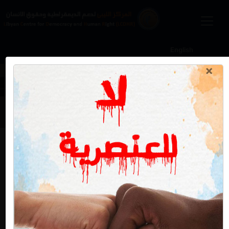
English
×
أخبار و مستجدات
غوتيريش يحذر من الفشل في التعامل
مع قضايا حقوق المرأة
الثلاثاء 29 أكتوبر 2019
حذر أمين عام الأمم المتحدة
"
أنطونيو
غوتيريش
"
أمام جلسة نقاش مفتوحة