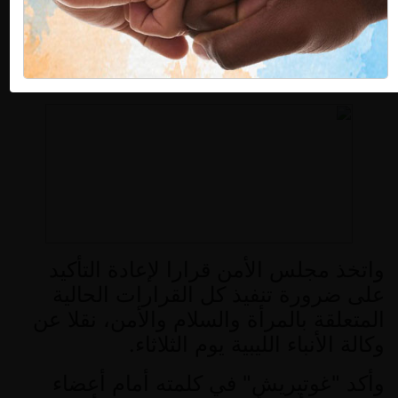
لمجلس الأمن الدولي من أن
"
الفشل في
التعامل مع قضايا حقوق المرأة
"
وفي الدفع
بمبادئ أجندة المرأة والسلام والأمن
"
ستكون تكاليفه باهظة
"
على العالم
.
واتخذ مجلس الأمن قرارا لإعادة التأكيد
على ضرورة تنفيذ كل القرارات الحالية
المتعلقة بالمرأة والسلام والأمن، نقلا عن
وكالة الأنباء الليبية يوم الثلاثاء
.
وأكد
"
غوتيريش
"
في كلمته أمام أعضاء