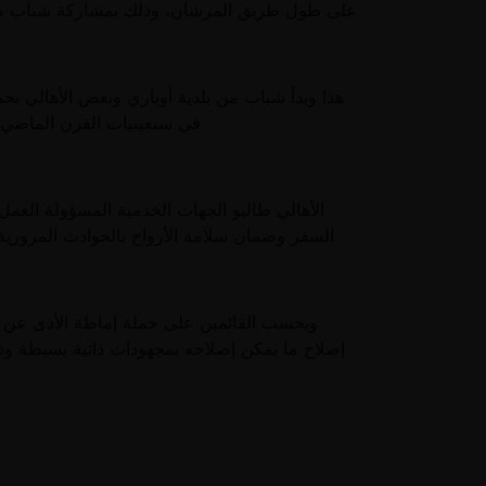
على طول طريق المرشان، وذلك بمشاركة شباب من م
هذا وبدأ شباب من بلدية أوباري وبعض الأهالي بحم
في سبعينيات القرن الماضي بمسافة 60 كم ولم يحظى بأعمال ترميم 
الأهالي طالبو الجهات الخدمية المسؤولة العمل
السفر وضمان سلامة الأرواح بالحوادث المروري
إصلاح ما يمكن إصلاحه بمجهودات ذاتية بسيطة وذل