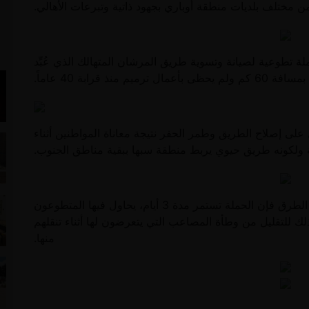
ختلف بلديات منطقة أوباري بجهود ذاتية وتبرعات الأهالي.
لة تطوعية لصيانة وتسوية طريق المرشان المتهالك الذي عُبِّد
منذ قرابة 40 عاماً.
 على إصلاح الطريق وطمر الحفر نتيجة معاناة المواطنين أثناء
ة ولكونه طريق حيوي يربط منطقة سبها ببقية مناطق الجنوب.
وبحسب القائمين على حملة إماطة الأذى عن الطرق فإن الحملة تستمر مدة 3 أيام، يحاول فيها المتطوعون
ك للتقليل من وطأة المصاعب التي يتعرضون لها أثناء تنقلهم
منها.