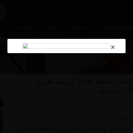
رة و مهاجرون
مصادر بحثية
"حصن"
إتصلوا بنا
×
عار "إماطة الأذى" لترميم طريق
ان بأوباري
أخ
إماطة الأذى" وتشمل طمر الحفر وتسوية التشققات المنتشرة