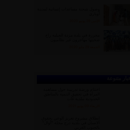
وصول شحنة مساعدات إنسانية لمدينة
أوباري
الإثنين 29 يونيو 2020
مجزرة في بلدة مزدة الجبلية راح
ضحيتها مهاجرون غير نظاميون
الجمعة 29 مايو 2020
بار متنوعة
اختتام ورشة تدريبية حول مساهمة
المرأة في تحقيق التنمية بالمناطق
الحدودية ببلدية غات
الاربعاء 09 يونيو 2021
إنطلاق مشروع تعزيز الوعي بحقوق
الانسان في بلدية درج محلة "أوال"
بالجنوب الغربي